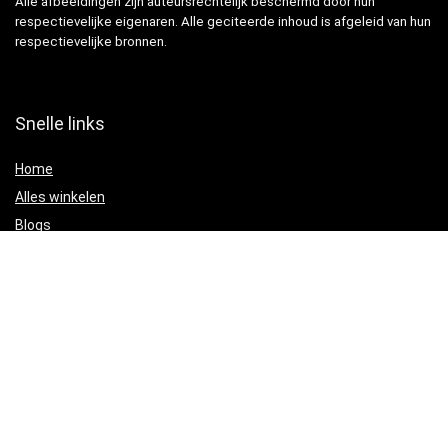
Alle afbeeldingen zijn auteursrechtelijk beschermd door hun
respectievelijke eigenaren. Alle geciteerde inhoud is afgeleid van hun
respectievelijke bronnen.
Snelle links
Home
Alles winkelen
Blogs
Adverteren?
Onze webshops
Verklaringen
Privacybeleid
algemene voorwaarden
Gelieerde openbaarmaking