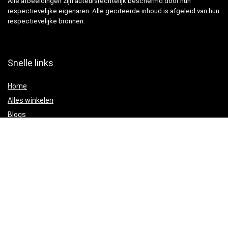
Alle afbeeldingen zijn auteursrechtelijk beschermd door hun
respectievelijke eigenaren. Alle geciteerde inhoud is afgeleid van hun
respectievelijke bronnen.
Snelle links
Home
Alles winkelen
Blogs
Adverteren?
Onze webshops
Verklaringen
Privacybeleid
algemene voorwaarden
Gelieerde openbaarmaking