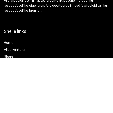
Alle afbeeldingen zijn auteursrechtelijk beschermd door hun
respectievelijke eigenaren. Alle geciteerde inhoud is afgeleid van hun
respectievelijke bronnen.
Snelle links
Home
Alles winkelen
Blogs
Adverteren?
Onze webshops
Verklaringen
Privacybeleid
algemene voorwaarden
Gelieerde openbaarmaking