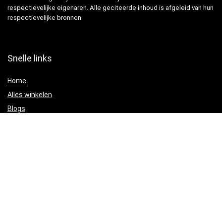
respectievelijke eigenaren. Alle geciteerde inhoud is afgeleid van hun
respectievelijke bronnen.
Snelle links
Home
Alles winkelen
Blogs
Adverteren?
Onze webshops
Verklaringen
Privacybeleid
algemene voorwaarden
Gelieerde openbaarmaking