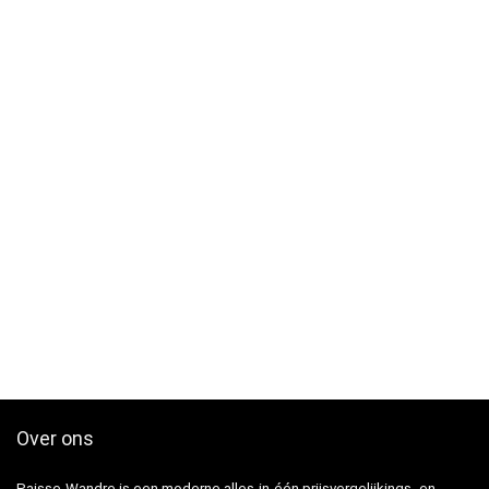
Over ons
Paisse-Wandre is een moderne alles-in-één prijsvergelijkings- en