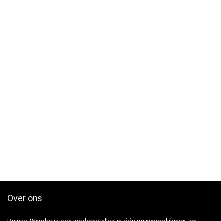
Over ons
Paisse-Wandre is een moderne alles-in-één prijsvergelijkings- en