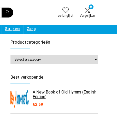
0
verlanglijst
Vergelijken
Strijkers
Zang
Productcategorieën
Best verkopende
A New Book of Old Hymns (English
Edition)
€
2.69