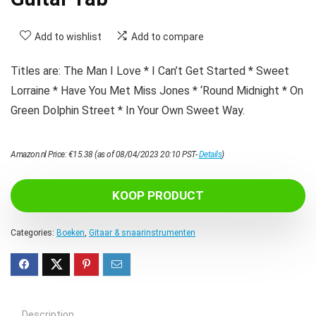
Add to wishlist
Add to compare
Titles are: The Man I Love * I Can’t Get Started * Sweet
Lorraine * Have You Met Miss Jones * ‘Round Midnight * On
Green Dolphin Street * In Your Own Sweet Way.
Amazon.nl Price:
€
15.38
(as of 08/04/2023 20:10 PST-
Details
)
KOOP PRODUCT
Categories:
Boeken
,
Gitaar & snaarinstrumenten
Description