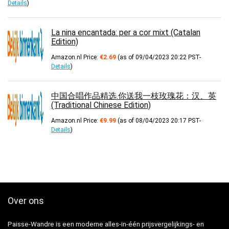
Details
)
La nina encantada: per a cor mixt (Catalan
Edition)
Amazon.nl Price:
€
2.69
(as of 09/04/2023 20:22 PST-
Details
)
中国合唱作品精选.你送我一枝玫瑰花：汉、英
(Traditional Chinese Edition)
Amazon.nl Price:
€
9.99
(as of 08/04/2023 20:17 PST-
Details
)
Over ons
Paisse-Wandre is een moderne alles-in-één prijsvergelijkings- en