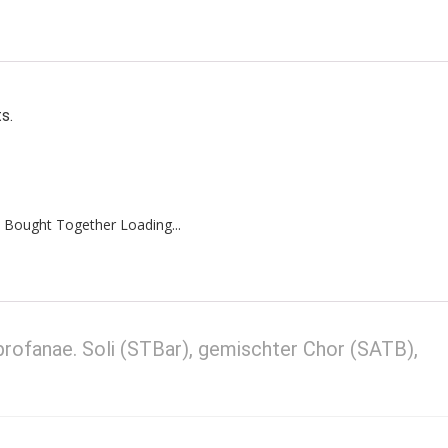
s.
 Bought Together Loading...
profanae. Soli (STBar), gemischter Chor (SATB),