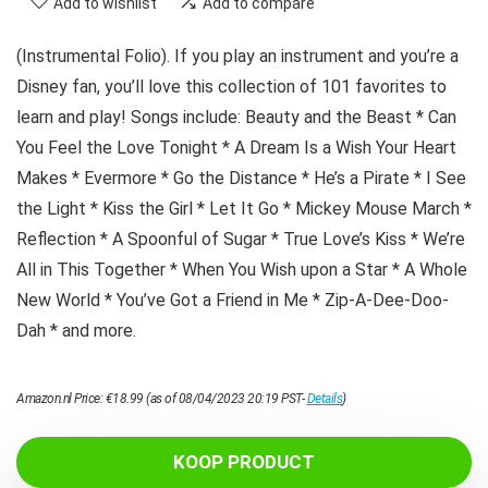
Add to wishlist
Add to compare
(Instrumental Folio). If you play an instrument and you’re a
Disney fan, you’ll love this collection of 101 favorites to
learn and play! Songs include: Beauty and the Beast * Can
You Feel the Love Tonight * A Dream Is a Wish Your Heart
Makes * Evermore * Go the Distance * He’s a Pirate * I See
the Light * Kiss the Girl * Let It Go * Mickey Mouse March *
Reflection * A Spoonful of Sugar * True Love’s Kiss * We’re
All in This Together * When You Wish upon a Star * A Whole
New World * You’ve Got a Friend in Me * Zip-A-Dee-Doo-
Dah * and more.
Amazon.nl Price:
€
18.99
(as of 08/04/2023 20:19 PST-
Details
)
KOOP PRODUCT