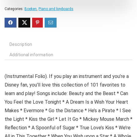
Categories:
Boeken
,
Piano and keyboards
Description
Additional information
(Instrumental Folio). If you play an instrument and you’re a
Disney fan, you’ll love this collection of 101 favorites to
learn and play! Songs include: Beauty and the Beast * Can
You Feel the Love Tonight * A Dream Is a Wish Your Heart
Makes * Evermore * Go the Distance * He’s a Pirate * I See
the Light * Kiss the Girl * Let It Go * Mickey Mouse March *
Reflection * A Spoonful of Sugar * True Love’s Kiss * We’re
All in This Together * When You Wish upon a Star * A Whole