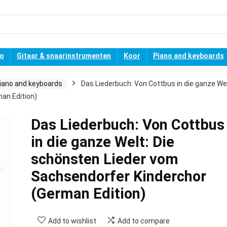
no
Gitaar & snaarinstrumenten
Koor
Piano and keyboards
iano and keyboards
Das Liederbuch: Von Cottbus in die ganze Wel
an Edition)
Das Liederbuch: Von Cottbus
in die ganze Welt: Die
schönsten Lieder vom
Sachsendorfer Kinderchor
(German Edition)
Add to wishlist
Add to compare