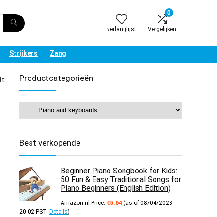
0
verlanglijst
Vergelijken
Strijkers
Zang
Productcategorieën
t:
Best verkopende
Beginner Piano Songbook for Kids:
50 Fun & Easy Traditional Songs for
Piano Beginners (English Edition)
Amazon.nl Price:
€
5.64
(as of 08/04/2023
20:02 PST-
Details
)