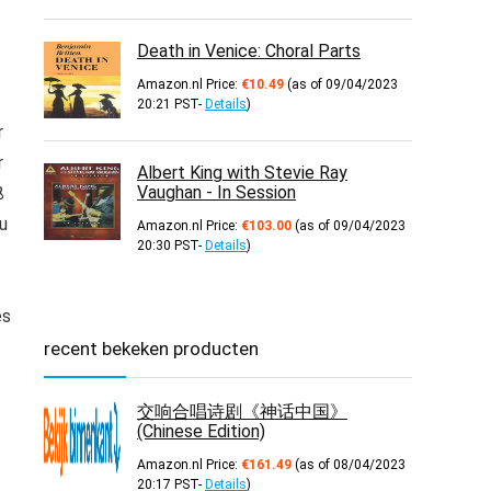
Death in Venice: Choral Parts
Amazon.nl Price:
€
10.49
(as of 09/04/2023
20:21 PST-
Details
)
r
r
Albert King with Stevie Ray
Vaughan - In Session
ß
u
Amazon.nl Price:
€
103.00
(as of 09/04/2023
20:30 PST-
Details
)
es
recent bekeken producten
交响合唱诗剧《神话中国》
(Chinese Edition)
Amazon.nl Price:
€
161.49
(as of 08/04/2023
20:17 PST-
Details
)