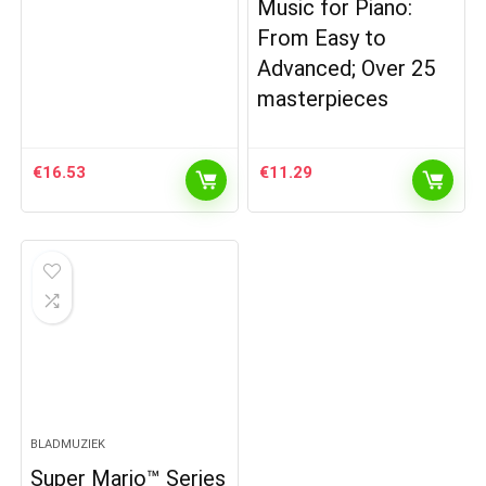
Music for Piano:
From Easy to
Advanced; Over 25
masterpieces
€
16.53
€
11.29
BLADMUZIEK
Super Mario™ Series