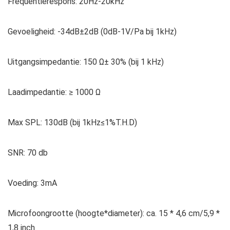
Frequentierespons: 20Hz-20kHz
Gevoeligheid: -34dB±2dB (0dB-1V/Pa bij 1kHz)
Uitgangsimpedantie: 150 Ω± 30% (bij 1 kHz)
Laadimpedantie: ≥ 1000 Ω
Max SPL: 130dB (bij 1kHz≤1%T.H.D)
SNR: 70 db
Voeding: 3mA
Microfoongrootte (hoogte*diameter): ca. 15 * 4,6 cm/5,9 *
1,8 inch