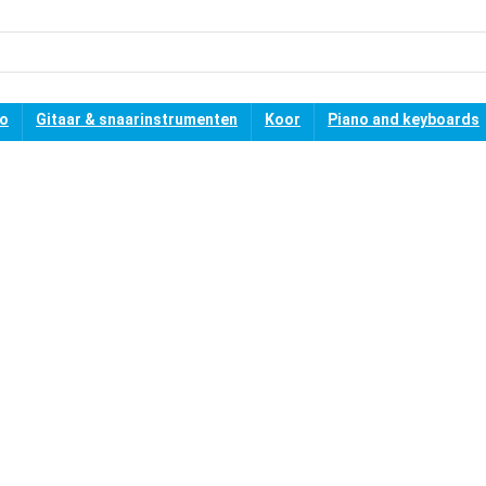
no
Gitaar & snaarinstrumenten
Koor
Piano and keyboards