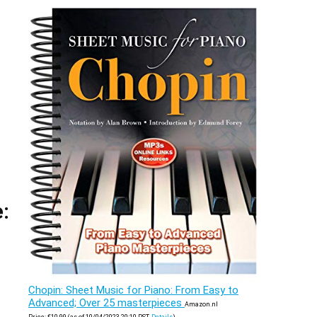
:
Chopin: Sheet Music for Piano: From Easy to
Advanced; Over 25 masterpieces
Amazon.nl
Price:
€
10.99
(as of 10/04/2023 20:10 PST-
Details
)