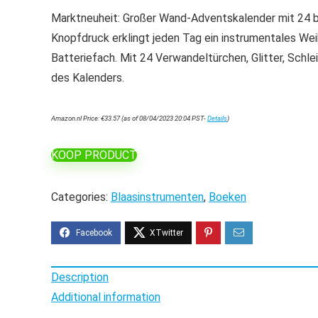
Marktneuheit: Großer Wand-Adventskalender mit 24 b
Knopfdruck erklingt jeden Tag ein instrumentales Wei
Batteriefach. Mit 24 Verwandeltürchen, Glitter, Schl
des Kalenders.
Amazon.nl Price:
€
33.57
(as of 08/04/2023 20:04 PST-
Details
)
KOOP PRODUCT
Categories:
Blaasinstrumenten
,
Boeken
Description
Additional information