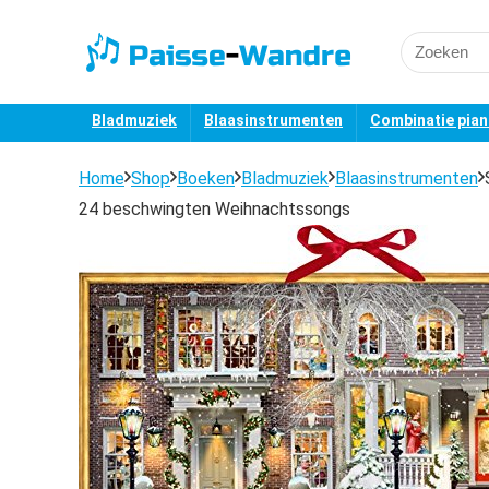
Search
for:
Bladmuziek
Blaasinstrumenten
Combinatie pia
Home
Shop
Boeken
Bladmuziek
Blaasinstrumenten
24 beschwingten Weihnachtssongs