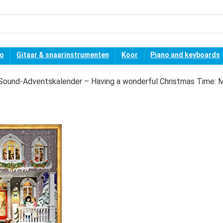
no
Gitaar & snaarinstrumenten
Koor
Piano and keyboards
Sound-Adventskalender – Having a wonderful Christmas Time: M