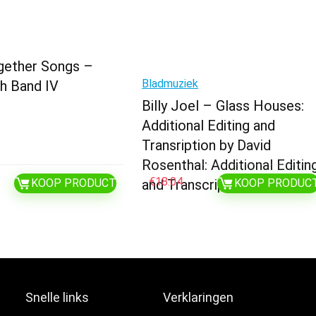
ether Songs –
Bladmuziek
h Band IV
Billy Joel – Glass Houses:
Additional Editing and
Transription by David
Rosenthal: Additional Editin
€
18.04
KOOP PRODUCT
and Transcription…
KOOP PRODUC
Snelle links
Verklaringen