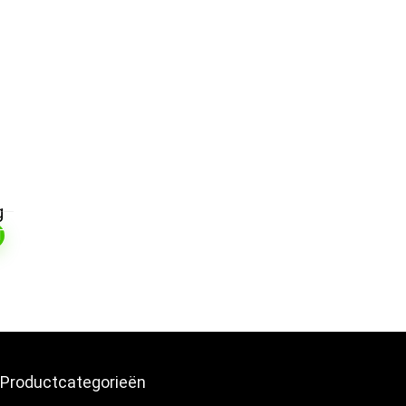
g
T
Productcategorieën