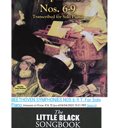
BEETHOVEN SYMPHONIES NOS 6-9 T: For Solo
Piano
Amazon.nl Price:
€
16.72
(as of 04/04/2023 19:21 PST-
Details
)