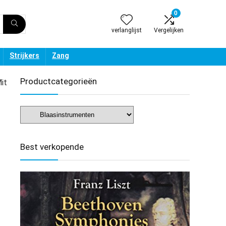
0
verlanglijst
Vergelijken
Strijkers
Zang
Productcategorieën
it
Best verkopende