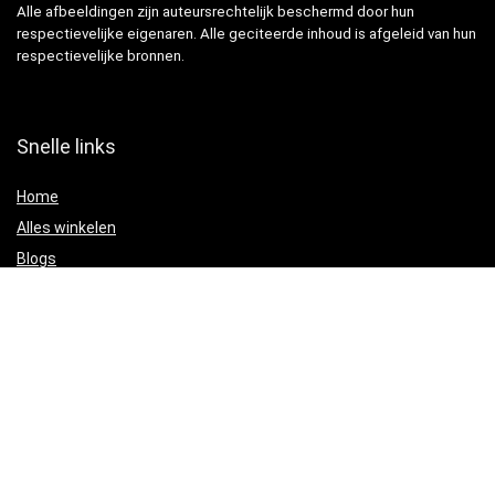
Alle afbeeldingen zijn auteursrechtelijk beschermd door hun
respectievelijke eigenaren. Alle geciteerde inhoud is afgeleid van hun
respectievelijke bronnen.
Snelle links
Home
Alles winkelen
Blogs
Adverteren?
Onze webshops
Verklaringen
Privacybeleid
algemene voorwaarden
Gelieerde openbaarmaking