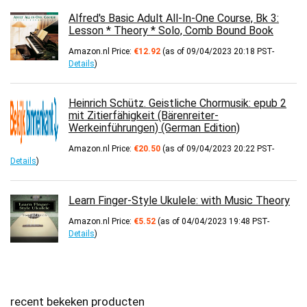
Alfred's Basic Adult All-In-One Course, Bk 3:
Lesson * Theory * Solo, Comb Bound Book
Amazon.nl Price:
€
12.92
(as of 09/04/2023 20:18 PST-
Details
)
Heinrich Schütz. Geistliche Chormusik: epub 2
mit Zitierfähigkeit (Bärenreiter-
Werkeinführungen) (German Edition)
Amazon.nl Price:
€
20.50
(as of 09/04/2023 20:22 PST-
Details
)
Learn Finger-Style Ukulele: with Music Theory
Amazon.nl Price:
€
5.52
(as of 04/04/2023 19:48 PST-
Details
)
recent bekeken producten